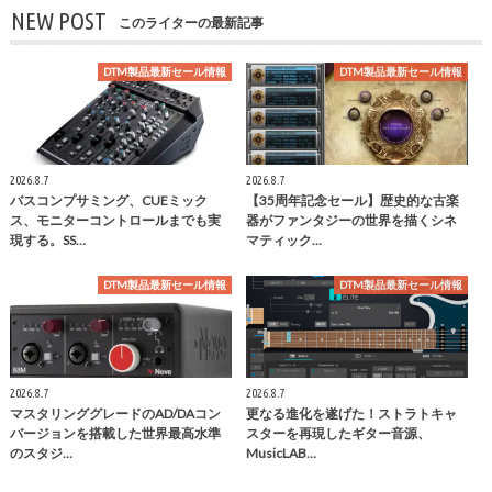
NEW POST
このライターの最新記事
DTM製品最新セール情報
DTM製品最新セール情報
2026.8.7
2026.8.7
バスコンプサミング、CUEミック
【35周年記念セール】歴史的な古楽
ス、モニターコントロールまでも実
器がファンタジーの世界を描くシネ
現する。SS…
マティック…
DTM製品最新セール情報
DTM製品最新セール情報
2026.8.7
2026.8.7
マスタリンググレードのAD/DAコン
更なる進化を遂げた！ストラトキャ
バージョンを搭載した世界最高水準
スターを再現したギター音源、
のスタジ…
MusicLAB…