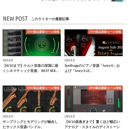
NEW POST
このライターの最新記事
DTM製品最新セール情報
DTM製品最新セール情報
2026.8.8
2026.8.8
【8/10まで】ケルト音楽の深淵に届
Synthogyのピアノ音源「Ivory II」お
くシネマティック音源、 BEST SER…
よび「Ivory 3 LE…
DTM製品最新セール情報
DTM製品最新セール情報
2026.8.8
2026.8.8
サンプリングとモデリングが融合し
【8/10昼過ぎまで】驚くほど幅広い
たサックス音源バンドル、
アナログ・スタイルのディストーシ