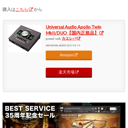
購入は
こちら
から
Universal Audio Apollo Twin
MkII/DUO【国内正規品】
カエレバ
posted with
UNIVERSAL AUDIO 2017-01-19
Amazon
楽天市場