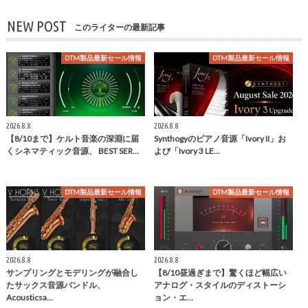
NEW POST
このライターの最新記事
DTM製品最新セール情報
DTM製品最新セール情報
2026.8.8
2026.8.8
【8/10まで】ケルト音楽の深淵に届
Synthogyのピアノ音源「Ivory II」お
くシネマティック音源、 BEST SER…
よび「Ivory 3 LE…
DTM製品最新セール情報
DTM製品最新セール情報
2026.8.8
2026.8.8
サンプリングとモデリングが融合し
【8/10昼過ぎまで】驚くほど幅広い
たサックス音源バンドル、
アナログ・スタイルのディストーシ
Acousticsa…
ョン・エ…