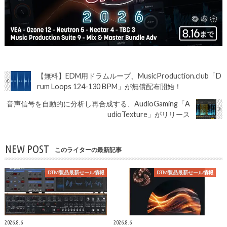
【無料】EDM用ドラムループ、MusicProduction.club「D
rum Loops 124-130 BPM」が無償配布開始！
音声信号を自動的に分析し再合成する、AudioGaming「A
udioTexture」がリリース
NEW POST
このライターの最新記事
DTM製品最新セール情報
DTM製品最新セール情報
2026.8.6
2026.8.6