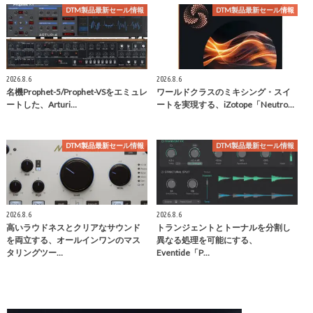
DTM製品最新セール情報
DTM製品最新セール情報
2026.8.6
2026.8.6
名機Prophet-5/Prophet-VSをエミュレ
ワールドクラスのミキシング・スイ
ートした、Arturi…
ートを実現する、iZotope「Neutro…
DTM製品最新セール情報
DTM製品最新セール情報
2026.8.6
2026.8.6
高いラウドネスとクリアなサウンド
トランジェントとトーナルを分割し
を両立する、オールインワンのマス
異なる処理を可能にする、
タリングツー…
Eventide「P…