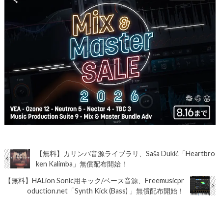
【無料】カリンバ音源ライブラリ、Saša Dukić「Heartbro
ken Kalimba」無償配布開始！
【無料】HALion Sonic用キック/ベース音源、Freemusicpr
oduction.net「Synth Kick (Bass) 」無償配布開始！