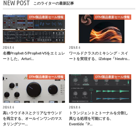
NEW POST
このライターの最新記事
DTM製品最新セール情報
DTM製品最新セール情報
2026.8.6
2026.8.6
名機Prophet-5/Prophet-VSをエミュレ
ワールドクラスのミキシング・スイ
ートした、Arturi…
ートを実現する、iZotope「Neutro…
DTM製品最新セール情報
DTM製品最新セール情報
2026.8.6
2026.8.6
高いラウドネスとクリアなサウンド
トランジェントとトーナルを分割し
を両立する、オールインワンのマス
異なる処理を可能にする、
タリングツー…
Eventide「P…