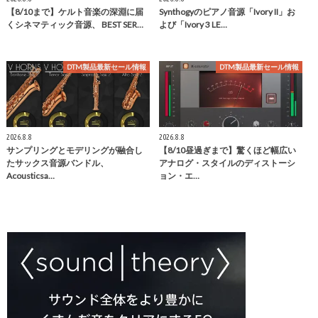
【8/10まで】ケルト音楽の深淵に届
Synthogyのピアノ音源「Ivory II」お
くシネマティック音源、 BEST SER…
よび「Ivory 3 LE…
DTM製品最新セール情報
DTM製品最新セール情報
2026.8.8
2026.8.8
サンプリングとモデリングが融合し
【8/10昼過ぎまで】驚くほど幅広い
たサックス音源バンドル、
アナログ・スタイルのディストーシ
Acousticsa…
ョン・エ…