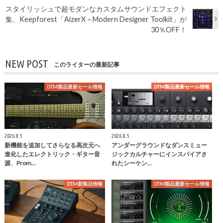
スタイリッシュで超モダンなカスタムサウンドエフェクト
集、Keepforest「AizerX – Modern Designer Toolkit」が
30％OFF！
NEW POST
このライターの最新記事
DTM製品最新セール情報
DTM製品最新セール情報
2026.8.5
2026.8.5
新機能を追加してさらなる高次元へ
アンダーグラウンドなダンスミュー
進化したエレクトリック・ギター音
ジックカルチャーにインスパイアさ
源、Prom…
れたシーケン…
DTM新製品情報
DTM製品最新セール情報