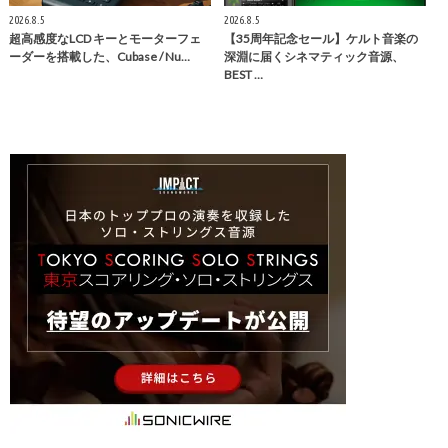
2026.8.5
2026.8.5
超⾼感度なLCD キーとモーターフェ
【35周年記念セール】ケルト音楽の
ーダーを搭載した、Cubase / Nu…
深淵に届くシネマティック音源、
BEST …