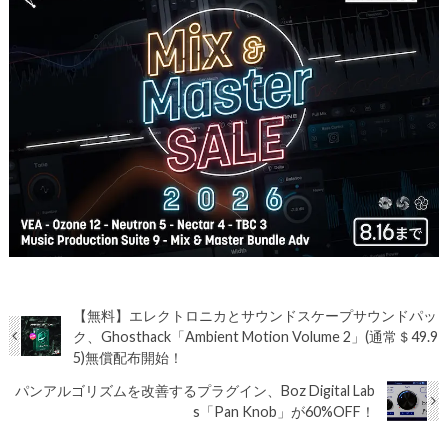
【無料】エレクトロニカとサウンドスケープサウンドパッ
ク、Ghosthack「Ambient Motion Volume 2」(通常＄49.9
5)無償配布開始！
パンアルゴリズムを改善するプラグイン、Boz Digital Lab
s「Pan Knob」が60%OFF！