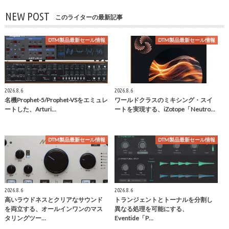
NEW POST
このライターの最新記事
DTM製品最新セール情報
DTM製品最新セール情報
2026.8.6
2026.8.6
名機Prophet-5/Prophet-VSをエミュレ
ワールドクラスのミキシング・スイ
ートした、Arturi…
ートを実現する、iZotope「Neutro…
DTM製品最新セール情報
DTM製品最新セール情報
2026.8.6
2026.8.6
高いラウドネスとクリアなサウンド
トランジェントとトーナルを分割し
を両立する、オールインワンのマス
異なる処理を可能にする、
タリングツー…
Eventide「P…