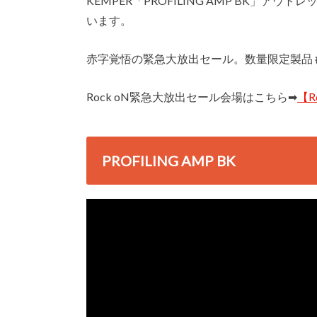
KEMPER「PROFILING AMP BK」ア
います。
赤字覚悟の緊急大放出セール。数量限定製品
Rock oN緊急大放出セール会場はこちら➡︎
【R
PROFILING AMP BK