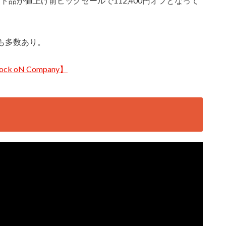
ウトレット品が値上げ前ビッグセールで112,400円オフとなって
も多数あり。
ock oN Company】