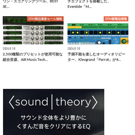
ワン・スコアリングツール、BEST
チエフェクトを搭載した、
SE…
Eventide「M…
DTM製品最新セール情報
DTM新製品情報
2026.8.10
2026.8.10
2,500種類のプリセットが使用可能な
予測不能を楽しむオーディオリピー
総合音源、AIR Music Tech…
ター、Klevgrand「Parrot」が4…