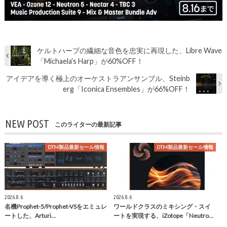
ケルトハープの繊細な音色を忠実に再現した、Libre Wave
「Michaela’s Harp」が60%OFF！
アイデアを導く極上のオーケストラアンサンブル、Steinb
erg「Iconica Ensembles」が66%OFF！
NEW POST
このライターの最新記事
DTM製品最新セール情報
DTM製品最新セール情報
2026.8.6
2026.8.6
名機Prophet-5/Prophet-VSをエミュレ
ワールドクラスのミキシング・スイ
ートした、Arturi…
ートを実現する、iZotope「Neutro…