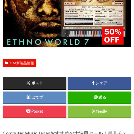
DTM新製品情報
ポスト
シェア
はてブ
送る
Pocket
feedly
Computer Music Japanおすすめの大注目セール！是非チェ