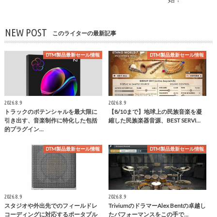
NEW POST
このライターの最新記事
DTM製品最新セール情報
DTM製品最新セール情報
2026.8.9
2026.8.9
トラックのポテンシャルを最大限に
【8/10まで】地球上の民族音楽を凝
引き出す、音楽制作に特化した包括
縮した民族楽器音源、BEST SERVI…
的プラグイン…
DTM製品最新セール情報
DTM製品最新セール情報
2026.8.9
2026.8.9
スタジオや外出先でのフィールドレ
TriviumのドラマーAlex Bentの卓越し
コーディングに対応するポータブル
たパフォーマンスをこの手で…