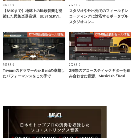
2026.8.9
2026.8.9
【8/10まで】地球上の民族音楽を凝
スタジオや外出先でのフィールドレ
縮した民族楽器音源、BEST SERVI…
コーディングに対応するポータブル
スタジオコン…
DTM製品最新セール情報
DTM製品最新セール情報
2026.8.9
2026.8.9
TriviumのドラマーAlex Bentの卓越し
2種類のアコースティックギターを組
たパフォーマンスをこの手で…
み合わせた音源、MusicLab「Real…