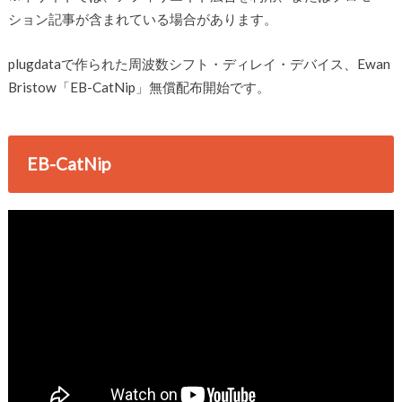
ション記事が含まれている場合があります。
plugdataで作られた周波数シフト・ディレイ・デバイス、Ewan
Bristow「EB-CatNip」無償配布開始です。
EB-CatNip