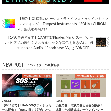
【無料】新感覚のオーケストラ・インストゥルメント・ブ
レンディング、Tempest Instruments「SONA / CHROM
A」無償配布開始！
【1/30昼過ぎまで】1978年製Rhodes Mark Iスーツケー
ス・ピアノの暖かくノスタルジックな音色を吹き込む、Vi
rtuescape Audio「Rhodecase 88」が80%OFF！
NEW POST
このライターの最新記事
DTM製品最新セール情報
DTM製品最新セール情報
2026.8.11
2026.8.11
【8/11まで】UJAM808フラッシュセ
伝統楽器・民族楽器と音色を数多く
ール開催！「808の日」を記念した…
網羅した地球規模のサウンドパレッ