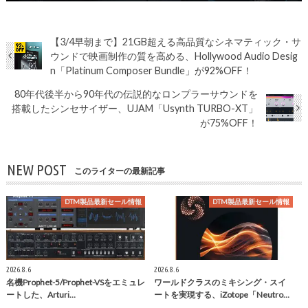
【3/4早朝まで】21GB超える高品質なシネマティック・サ
ウンドで映画制作の質を高める、Hollywood Audio Desig
n「Platinum Composer Bundle」が92%OFF！
80年代後半から90年代の伝説的なロンプラーサウンドを
搭載したシンセサイザー、UJAM「Usynth TURBO-XT」
が75%OFF！
NEW POST
このライターの最新記事
DTM製品最新セール情報
DTM製品最新セール情報
2026.8.6
2026.8.6
名機Prophet-5/Prophet-VSをエミュレ
ワールドクラスのミキシング・スイ
ートした、Arturi…
ートを実現する、iZotope「Neutro…