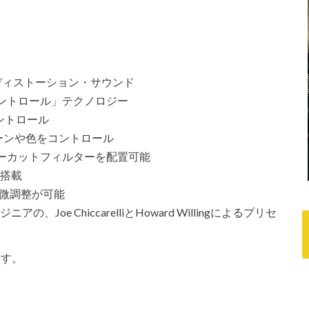
ディストーション・サウンド
ントロール」テクノロジー
コントロール
のトーンや色をコントロール
ーカットフィルターを配置可能
ブ搭載
の微調整が可能
oe ChiccarelliとHoward Willingによるプリセ
ます。