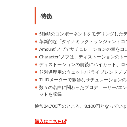
特徴
5種類のコンポーネントをモデリングした
革新的な「ダイナミックトランジェントコ
Amount’ ノブでサチュレーションの量を
Character’ ノブは、ディストーション
ディストーションの前後にハイカット、ロ
並列処理用のウェット/ドライブレンドノ
THDメーターで微妙なサチュレーション
数々の名曲に関わったプロデューサー/エンジニアの、J
ットを収録
通常24,700円のところ、8,100円となってい
購入はこちら