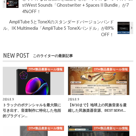
stWest Sounds「Ghostwriter + Spaces II Bundle」が7
4%OFF！
AmpliTube 5とToneXのスタンダードバージョンバンド
ル、IK Multimedia「AmpliTube 5 ToneXバンドル」が89%
OFF！
NEW POST
このライターの最新記事
DTM製品最新セール情報
DTM製品最新セール情報
2026.8.9
2026.8.9
トラックのポテンシャルを最大限に
【8/10まで】地球上の民族音楽を凝
引き出す、音楽制作に特化した包括
縮した民族楽器音源、BEST SERVI…
的プラグイン…
DTM製品最新セール情報
DTM製品最新セール情報