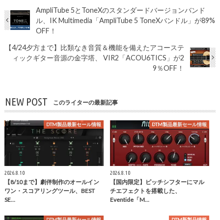
AmpliTube 5とToneXのスタンダードバージョンバンド
ル、IK Multimedia「AmpliTube 5 ToneXバンドル」が89%
OFF！
【4/24夕方まで】比類なき音質＆機能を備えたアコーステ
ィックギター音源の金字塔、 VIR2「ACOU6TICS」が2
9％OFF！
NEW POST
このライターの最新記事
DTM製品最新セール情報
DTM製品最新セール情報
2026.8.10
2026.8.10
【8/10まで】劇伴制作のオールイン
【国内限定】ピッチシフターにマル
ワン・スコアリングツール、BEST
チエフェクトを搭載した、
SE…
Eventide「M…
DTM製品最新セール情報
DTM新製品情報