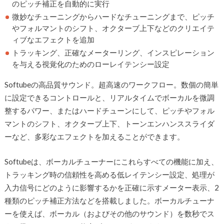
のピッチ補正を自動的に実行
微妙なチューニングからハードなチューニングまで、ピッチ
やフォルマントのシフト、オクターブ上下などのクリエイテ
ィブなエフェクトを追加
トラッキング、正確なメーターリング、インスピレーション
を与える視覚化のためのローレイテンシー設定
Softubeの高品質サウンド。超高速のワークフロー。数個の簡単
に設定できるコントロールと、リアルタイムでボーカルを微調
整するパワー、またはハードチューンにして、ピッチやフォル
マントのシフト、オクターブ上下、トーンエンハンススライダ
ーなど、多彩なエフェクトを加えることができます。
Softubeは、ボーカルチューナーにこれらすべての機能に加え、
トラッキング時の信頼性を高める低レイテンシー設定、処理が
入力信号にどのように影響するかを正確に示すメーター表示、2
種類のピッチ補正方法などを搭載しました。ボーカルチューナ
ーを使えば、ボーカル（およびその他のサウンド）を数秒でス