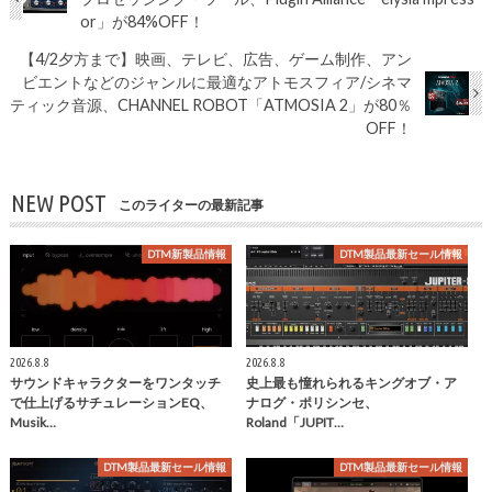
or」が84%OFF！
【4/2夕方まで】映画、テレビ、広告、ゲーム制作、アン
ビエントなどのジャンルに最適なアトモスフィア/シネマ
ティック音源、CHANNEL ROBOT「ATMOSIA 2」が80％
OFF！
NEW POST
このライターの最新記事
DTM新製品情報
DTM製品最新セール情報
2026.8.8
2026.8.8
サウンドキャラクターをワンタッチ
史上最も憧れられるキングオブ・ア
で仕上げるサチュレーションEQ、
ナログ・ポリシンセ、
Musik…
Roland「JUPIT…
DTM製品最新セール情報
DTM製品最新セール情報