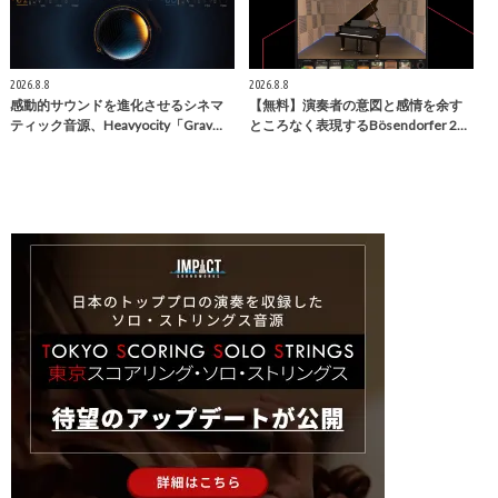
2026.8.8
2026.8.8
感動的サウンドを進化させるシネマ
【無料】演奏者の意図と感情を余す
ティック音源、Heavyocity「Grav…
ところなく表現するBösendorfer 2…