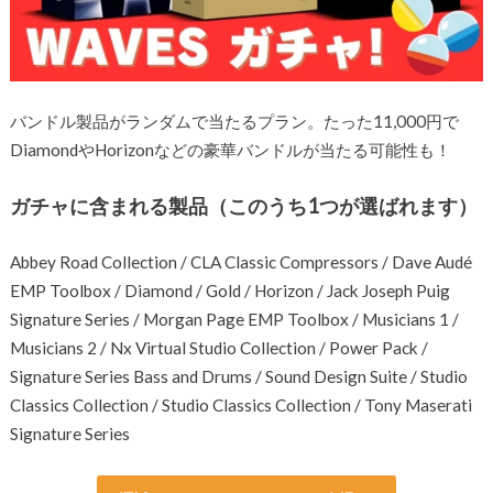
バンドル製品がランダムで当たるプラン。たった11,000円で
DiamondやHorizonなどの豪華バンドルが当たる可能性も！
ガチャに含まれる製品（このうち1つが選ばれます）
Abbey Road Collection / CLA Classic Compressors / Dave Audé
EMP Toolbox / Diamond / Gold / Horizon / Jack Joseph Puig
Signature Series / Morgan Page EMP Toolbox / Musicians 1 /
Musicians 2 / Nx Virtual Studio Collection / Power Pack /
Signature Series Bass and Drums / Sound Design Suite / Studio
Classics Collection / Studio Classics Collection / Tony Maserati
Signature Series