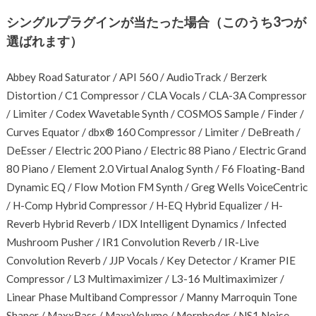
シングルプラグインが当たった場合（このうち3つが
選ばれます）
Abbey Road Saturator / API 560 / AudioTrack / Berzerk
Distortion / C1 Compressor / CLA Vocals / CLA-3A Compressor
/ Limiter / Codex Wavetable Synth / COSMOS Sample / Finder /
Curves Equator / dbx® 160 Compressor / Limiter / DeBreath /
DeEsser / Electric 200 Piano / Electric 88 Piano / Electric Grand
80 Piano / Element 2.0 Virtual Analog Synth / F6 Floating-Band
Dynamic EQ / Flow Motion FM Synth / Greg Wells VoiceCentric
/ H-Comp Hybrid Compressor / H-EQ Hybrid Equalizer / H-
Reverb Hybrid Reverb / IDX Intelligent Dynamics / Infected
Mushroom Pusher / IR1 Convolution Reverb / IR-Live
Convolution Reverb / JJP Vocals / Key Detector / Kramer PIE
Compressor / L3 Multimaximizer / L3-16 Multimaximizer /
Linear Phase Multiband Compressor / Manny Marroquin Tone
Shaper / MaxxBass / MaxxVolume / Morphoder / NS1 Noise