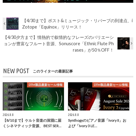
【4/30まで】ポスト&ミュージック・リバーブの到達点、i
Zotope「Equinox」リリース！
【4/30夕方まで】情熱的で叙情的なフレーズのバリエーシ
ョンが豊富なフルート音源、Sonuscore「Ethnic Flute Ph
rases」が50％OFF！
NEW POST
このライターの最新記事
DTM製品最新セール情報
DTM製品最新セール情報
2026.8.8
2026.8.8
【8/10まで】ケルト音楽の深淵に届
Synthogyのピアノ音源「Ivory II」お
くシネマティック音源、 BEST SER…
よび「Ivory 3 LE…