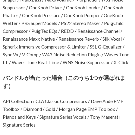
Suppressor / OneKnob Driver / OneKnob Louder / OneKnob
Phatter / OneKnob Pressure / OneKnob Pumper / OneKnob
Wetter / PRS SuperModels / PS22 Stereo Maker / PuigChild
Compressor / PuigTec EQs / REDD / Renaissance Channel /
Renaissance Maxx Native / Renaissance Reverb / Silk Vocal /
Spherix Immersive Compressor & Limiter / SSL G-Equalizer /
Sync Vx / V-Comp / W43 Noise Reduction Plugin / Waves Tune
LT / Waves Tune Real-Time / WNS Noise Suppressor / X-Click
バンドルが当たった場合（このうち1つが選ばれま
す）
API Collection / CLA Classic Compressors / Dave Audé EMP
Toolbox / Diamond / Gold / Morgan Page EMP Toolbox /
Pianos and Keys / Signature Series Vocals / Tony Maserati
Signature Series