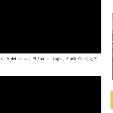
 Live、FL Studio、Logic、Studio Oneなどの