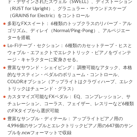
ド・デザインされたスウェル（SWELL）、ディストーション
（RUST for Upright）、グラニュラー・サウンドスケープ
（GRAINS for Electric）をコントロール
多彩なFXスイート： 6種類のトップクラスのリバーブ・アル
ゴリズム、ディレイ（Normal/Ping-Pong）、アルペジエー
ターを搭載
Lo-Fiテープ・セクション： 6種類のカセットテープ・ヒスと
ウォブル・エフェクトでエレクトリック・ピアノをヴィンテ
ージ・キャラクターに変身させる。
豊富なサウンド・シェイピング： 調整可能なアタック、本格
的なサスティン・ペダルのボリューム・コントロール、
COLORオプション（アップライトはクラヴィハープ、エレク
トリックはチューンド・グラス）
カスタマイズ可能なFXペダル： EQ、コンプレッション、サ
チュレーション、コーラス、フェイザー、レスリーなど6種類
のFXタイプから選択可能
豊富なサンプル・ディテール： アップライトピアノ用の
4,996個のサンプルとエレクトリックピアノ用の647個のサン
プルを.ncwフォーマットで収録