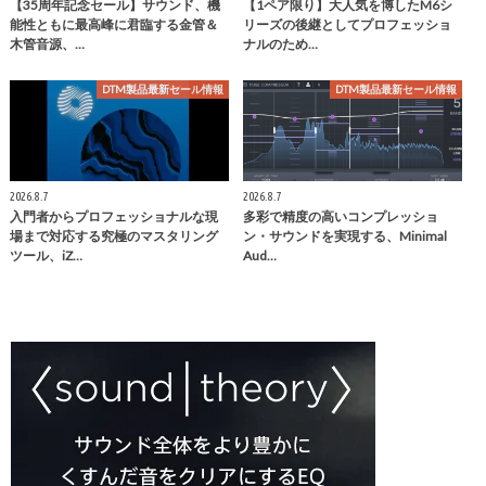
【35周年記念セール】サウンド、機
【1ペア限り】大人気を博したM6シ
能性ともに最高峰に君臨する金管＆
リーズの後継としてプロフェッショ
木管音源、…
ナルのため…
DTM製品最新セール情報
DTM製品最新セール情報
2026.8.7
2026.8.7
入門者からプロフェッショナルな現
多彩で精度の高いコンプレッショ
場まで対応する究極のマスタリング
ン・サウンドを実現する、Minimal
ツール、iZ…
Aud…