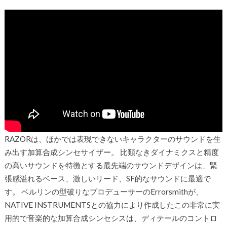
RAZORは、ほかでは表現できないキャラクターのサウンドを生
み出す加算合成シンセサイザー。 比類なきダイナミクスと精度
の高いサウンドを特徴とする最先端のサウンドデザインは、緊
張感溢れるベース、激しいリード、SF的なサウンドに最適で
す。 ベルリンの型破りなプロデューサーのErrorsmithが、
NATIVE INSTRUMENTSとの協力により作成したこの非常に実
用的で音楽的な加算合成シンセシスは、ディテールのコントロ