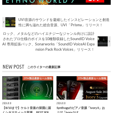
UVI音源のサウンドを凝縮したインスピレーションと創造
性に満ち溢れた総合音源、UVI「Prisma」リリース！
ロック、メタルなどのハイエナジーなジャンル向けに設計
されたプロ仕様のボイスを10種類収録したSoundID Voice
AI 専用拡張パック、Sonarworks「SoundID VoiceAI Expa
nsion Pack Rock Voices」リリース！
NEW POST
このライターの最新記事
DTM製品最新セール情報
DTM製品最新セール情報
2026.8.8
2026.8.8
【8/10まで】ケルト音楽の深淵に届
Synthogyのピアノ音源「Ivory II」お
くシネマティック音源、 BEST SER…
よび「Ivory 3 LE…