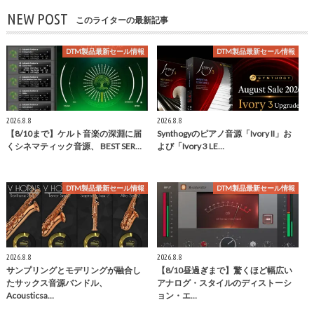
NEW POST
このライターの最新記事
DTM製品最新セール情報
DTM製品最新セール情報
2026.8.8
2026.8.8
【8/10まで】ケルト音楽の深淵に届
Synthogyのピアノ音源「Ivory II」お
くシネマティック音源、 BEST SER…
よび「Ivory 3 LE…
DTM製品最新セール情報
DTM製品最新セール情報
2026.8.8
2026.8.8
サンプリングとモデリングが融合し
【8/10昼過ぎまで】驚くほど幅広い
たサックス音源バンドル、
アナログ・スタイルのディストーシ
Acousticsa…
ョン・エ…