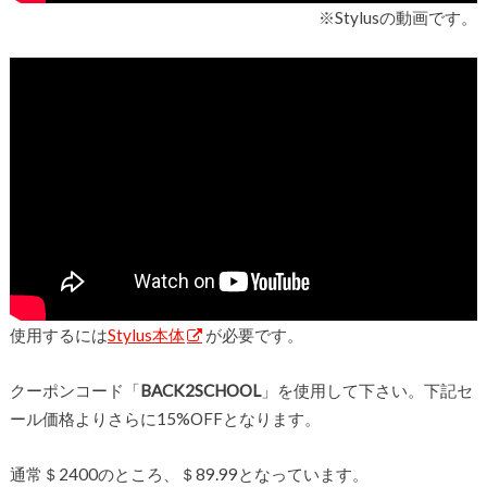
※Stylusの動画です。
使用するには
Stylus本体
が必要です。
クーポンコード「
BACK2SCHOOL
」を使用して下さい。下記セ
ール価格よりさらに15%OFFとなります。
通常＄2400のところ、＄89.99となっています。