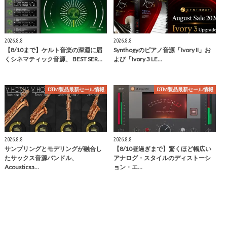
2026.8.8
2026.8.8
【8/10まで】ケルト音楽の深淵に届
Synthogyのピアノ音源「Ivory II」お
くシネマティック音源、 BEST SER…
よび「Ivory 3 LE…
DTM製品最新セール情報
DTM製品最新セール情報
2026.8.8
2026.8.8
サンプリングとモデリングが融合し
【8/10昼過ぎまで】驚くほど幅広い
たサックス音源バンドル、
アナログ・スタイルのディストーシ
Acousticsa…
ョン・エ…