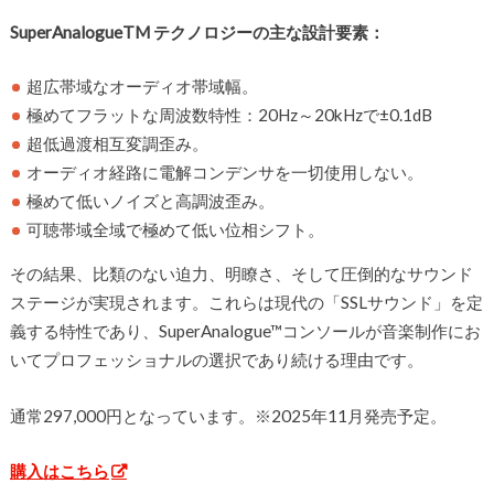
SuperAnalogueTM テクノロジーの主な設計要素：
超広帯域なオーディオ帯域幅。
極めてフラットな周波数特性：20Hz～20kHzで±0.1dB
超低過渡相互変調歪み。
オーディオ経路に電解コンデンサを一切使用しない。
極めて低いノイズと高調波歪み。
可聴帯域全域で極めて低い位相シフト。
その結果、比類のない迫力、明瞭さ、そして圧倒的なサウンド
ステージが実現されます。これらは現代の「SSLサウンド」を定
義する特性であり、SuperAnalogue™コンソールが音楽制作にお
いてプロフェッショナルの選択であり続ける理由です。
通常297,000円となっています。※2025年11月発売予定。
購入はこちら