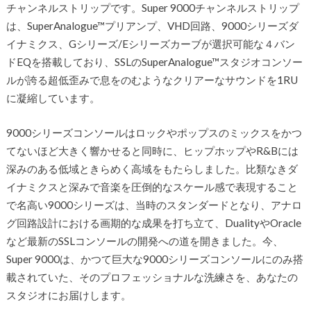
チャンネルストリップです。Super 9000チャンネルストリップ
は、SuperAnalogue™プリアンプ、VHD回路、9000シリーズダ
イナミクス、Gシリーズ/Eシリーズカーブが選択可能な４バン
ドEQを搭載しており、SSLのSuperAnalogue™スタジオコンソー
ルが誇る超低歪みで息をのむようなクリアーなサウンドを1RU
に凝縮しています。
9000シリーズコンソールはロックやポップスのミックスをかつ
てないほど大きく響かせると同時に、ヒップホップやR&Bには
深みのある低域ときらめく高域をもたらしました。比類なきダ
イナミクスと深みで音楽を圧倒的なスケール感で表現すること
で名高い9000シリーズは、当時のスタンダードとなり、アナロ
グ回路設計における画期的な成果を打ち立て、DualityやOracle
など最新のSSLコンソールの開発への道を開きました。今、
Super 9000は、かつて巨大な9000シリーズコンソールにのみ搭
載されていた、そのプロフェッショナルな洗練さを、あなたの
スタジオにお届けします。