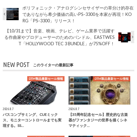
ポリフォニック・アナログシンセサイザーの草分け的存在
でありながら希少価値の高いPS-3300を本家が再現！KO
RG「PS-3300」リリース！
【10/31まで】音楽、映画、テレビ、ゲーム業界で活躍す
る作曲家やプロデューサーのためのバンドル、EASTWES
T「HOLLYWOOD TEC 3 BUNDLE」が75%OFF！
NEW POST
このライターの最新記事
DTM製品最新セール情報
DTM製品最新セール情報
2026.8.7
2026.8.7
バスコンプサミング、CUEミック
【35周年記念セール】歴史的な古楽
ス、モニターコントロールまでも実
器がファンタジーの世界を描くシネ
現する。SS…
マティック…