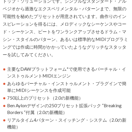
トップ・ソリューションです。シンプルなスタンダード・アル
ペジオから過激なエクスペリメンタル・パターンまで、無限の
可能性を秘めたプリセットが用意されています。曲作りのイン
スピレーションを得るには、メロディックなシーケンスやコー
ド・シーケンス、ビートをワンランクアップさせるドラム・マ
シン・スタイルのパターン、あるいは標準的なMIDIプログラミ
ングでは作成に時間がかかっていたようなグリッチなスタッタ
ーを試してみてください。
主要なDAWプラットフォーム*で使用できるバーチャル・イ
ンストゥルメントMIDIエンジン
あらゆるバーチャル・インストゥルメント・プラグインで簡
単にMIDIシーケンスを作成可能
750以上のプリセット（2.0の新機能）
Ben Aylonデザインの250プリセット拡張パック “Breaking
Borders “付属（2.0の新機能）
リアルタイム4パターン・スイッチング・システム（2.0の新
機能）