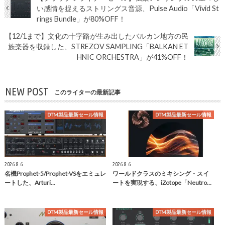
い感情を捉えるストリングス音源、Pulse Audio「Vivid St
rings Bundle」が80%OFF！
【12/1まで】文化の十字路が生み出したバルカン地方の民
族楽器を収録した、STREZOV SAMPLING「BALKAN ET
HNIC ORCHESTRA」が41%OFF！
NEW POST
このライターの最新記事
DTM製品最新セール情報
DTM製品最新セール情報
2026.8.6
2026.8.6
名機Prophet-5/Prophet-VSをエミュレ
ワールドクラスのミキシング・スイ
ートした、Arturi…
ートを実現する、iZotope「Neutro…
DTM製品最新セール情報
DTM製品最新セール情報