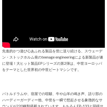
先進的かつ遊び心あふれる製品を世に送り続ける、スウェーデ
ン・ストックホルム発のteenage engineeringによる新製品が遂
に登場！大ヒット製品EPシリーズの第2弾は、中世ヨーロッパ
をテーマとした世界初の中世ビートマシンです。
バトルドラムや、宿屋での喧騒、牛や山羊の鳴き声、語り部の
ハーディーガーディー他、中世を一瞬で想起させる象徴的なサ
ウンドが220種類搭載されています。もちろんEP-133と同様サ