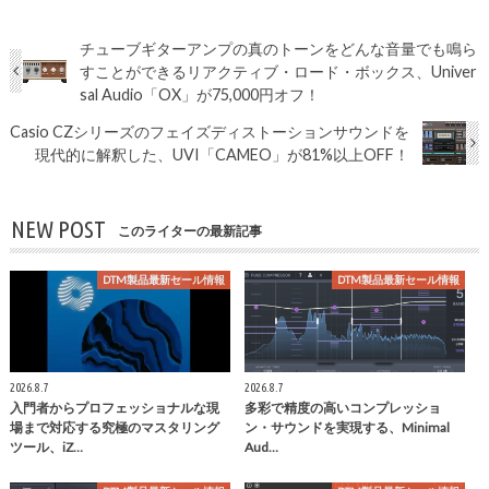
チューブギターアンプの真のトーンをどんな音量でも鳴ら
すことができるリアクティブ・ロード・ボックス、Univer
sal Audio「OX」が75,000円オフ！
Casio CZシリーズのフェイズディストーションサウンドを
現代的に解釈した、UVI「CAMEO」が81%以上OFF！
NEW POST
このライターの最新記事
DTM製品最新セール情報
DTM製品最新セール情報
2026.8.7
2026.8.7
入門者からプロフェッショナルな現
多彩で精度の高いコンプレッショ
場まで対応する究極のマスタリング
ン・サウンドを実現する、Minimal
ツール、iZ…
Aud…