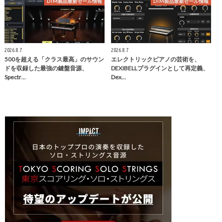
DTM製品最新セール情報
DTM製品最新セール情報
2026.8.7
2026.8.7
500を超える「クラス最高」のサウン
エレクトリックピアノの芸術を、
ドを収録した最強の鍵盤音源、
DEXIBELLプラグインとして再定義、
Spectr…
Dex…