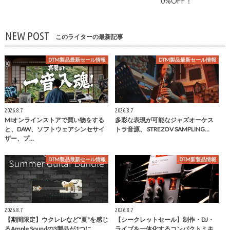
0%OFF！
NEW POST
このライターの最新記事
DTM製品最新セール情報
DTM製品最新セール情報
2026.8.7
2026.8.7
MIオンラインストアで買い物をする
多彩な表現が可能なジャズオーケス
と、DAW、ソフトウェアシンセサイ
トラ音源、 STREZOV SAMPLING…
ザー、プ…
DTM製品最新セール情報
DTM新製品情報
2026.8.7
2026.8.7
【期間限定】ウクレレなど"夏"を感じ
【シークレットセール】制作・DJ・
るAmple Soundの3製品が1つに…
ライブを一体化するコンパクトミキ