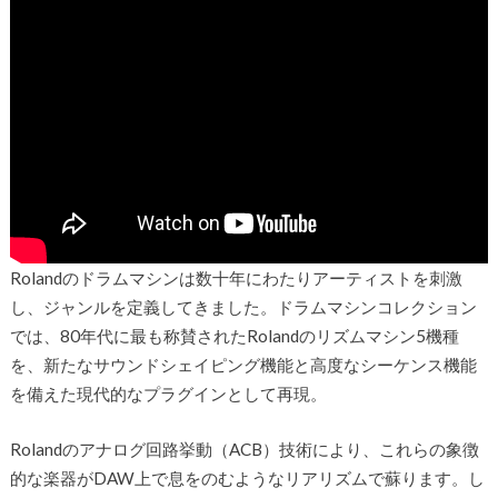
Rolandのドラムマシンは数十年にわたりアーティストを刺激
し、ジャンルを定義してきました。ドラムマシンコレクション
では、80年代に最も称賛されたRolandのリズムマシン5機種
を、新たなサウンドシェイピング機能と高度なシーケンス機能
を備えた現代的なプラグインとして再現。
Rolandのアナログ回路挙動（ACB）技術により、これらの象徴
的な楽器がDAW上で息をのむようなリアリズムで蘇ります。し