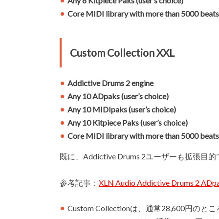
Any 6 Kitpiece Paks (user’s choice)
Core MIDI library with more than 5000 beats
Custom Collection XXL
Addictive Drums 2 engine
Any 10 ADpaks (user’s choice)
Any 10 MIDIpaks (user’s choice)
Any 10 Kitpiece Paks (user’s choice)
Core MIDI library with more than 5000 beats
既に、Addictive Drums 2ユーザーも拡
参考記事：
XLN Audio Addictive Drums 
Custom Collectionは、通常28,600円