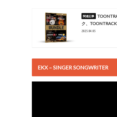
TOONT
ク、TOONTRACK
2025.04.05
EKX – SINGER SONGWRITER