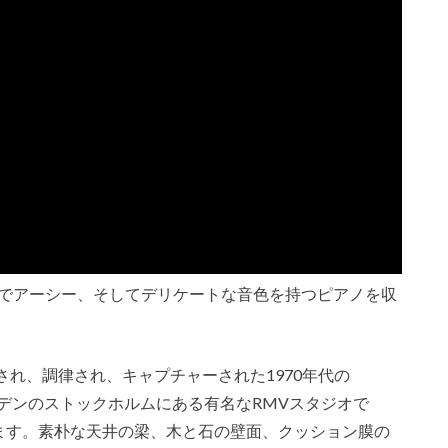
』は、ソフトでアーシー、そしてデリケートな音色を持つピアノを収
れ、調律され、キャプチャーされた1970年代の
ェーデンのストックホルムにある有名なRMVスタジオで
ています。素朴な天井の梁、木と石の壁面、クッション膜の