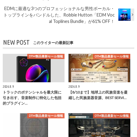
EDMに最適な3つのプロフェッショナルな男性ボーカル・
トップラインをバンドルした、Robbie Hutton「EDM Voc
al Toplines Bundle」が61% OFF！
NEW POST
このライターの最新記事
DTM製品最新セール情報
DTM製品最新セール情報
2026.8.9
2026.8.9
トラックのポテンシャルを最大限に
【8/10まで】地球上の民族音楽を凝
引き出す、音楽制作に特化した包括
縮した民族楽器音源、BEST SERVI…
的プラグイン…
DTM製品最新セール情報
DTM製品最新セール情報