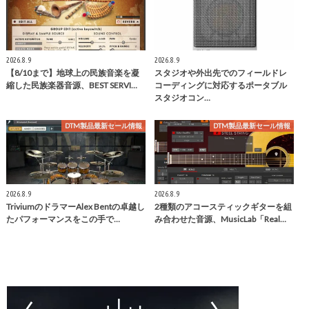
2026.8.9
2026.8.9
【8/10まで】地球上の民族音楽を凝
スタジオや外出先でのフィールドレ
縮した民族楽器音源、BEST SERVI…
コーディングに対応するポータブル
スタジオコン…
DTM製品最新セール情報
DTM製品最新セール情報
2026.8.9
2026.8.9
TriviumのドラマーAlex Bentの卓越し
2種類のアコースティックギターを組
たパフォーマンスをこの手で…
み合わせた音源、MusicLab「Real…