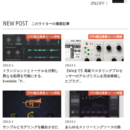
0%OFF！
NEW POST
このライターの最新記事
DTM製品最新セール情報
DTM製品最新セール情報
2026.8.6
2026.8.6
トランジェントとトーナルを分割し
【8/6まで】高級マスタリングプロセ
異なる処理を可能にする、
ッサーのアルゴリズムを完全移植し
Eventide「P…
たプラグ…
DTM製品最新セール情報
DTM製品最新セール情報
2026.8.6
2026.8.6
サンプルとモデリングを融合させた
あらゆるストリーミングソースの曲