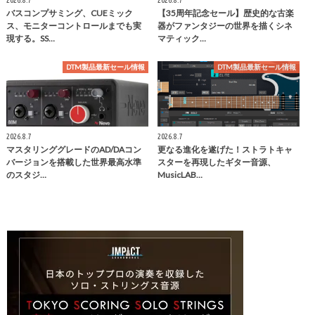
2026.8.7
2026.8.7
バスコンプサミング、CUEミック
【35周年記念セール】歴史的な古楽
ス、モニターコントロールまでも実
器がファンタジーの世界を描くシネ
現する。SS…
マティック…
DTM製品最新セール情報
DTM製品最新セール情報
2026.8.7
2026.8.7
マスタリンググレードのAD/DAコン
更なる進化を遂げた！ストラトキャ
バージョンを搭載した世界最高水準
スターを再現したギター音源、
のスタジ…
MusicLAB…