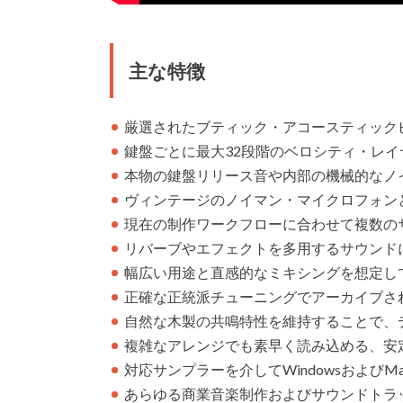
主な特徴
厳選されたブティック・アコースティック
鍵盤ごとに最大32段階のベロシティ・レ
本物の鍵盤リリース音や内部の機械的なノ
ヴィンテージのノイマン・マイクロフォン
現在の制作ワークフローに合わせて複数の
リバーブやエフェクトを多用するサウンド
幅広い用途と直感的なミキシングを想定し
正確な正統派チューニングでアーカイブされ
自然な木製の共鳴特性を維持することで、
複雑なアレンジでも素早く読み込める、安
対応サンプラーを介してWindowsおよびMa
あらゆる商業音楽制作およびサウンドトラッ