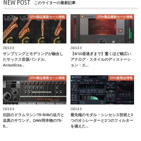
NEW POST
このライターの最新記事
DTM製品最新セール情報
DTM製品最新セール情報
2026.8.8
2026.8.8
サンプリングとモデリングが融合し
【8/10昼過ぎまで】驚くほど幅広い
たサックス音源バンドル、
アナログ・スタイルのディストーシ
Acousticsa…
ョン・エ…
DTM製品最新セール情報
DTM新製品情報
2026.8.8
2026.8.8
伝説のドラムマシンTR-808の迫力と
最先端のモダル・シンセシス技術と2
迫真のサウンド。DAW用本物のTR-
つのオシレーターと2つのフィルター
8…
を備えた…