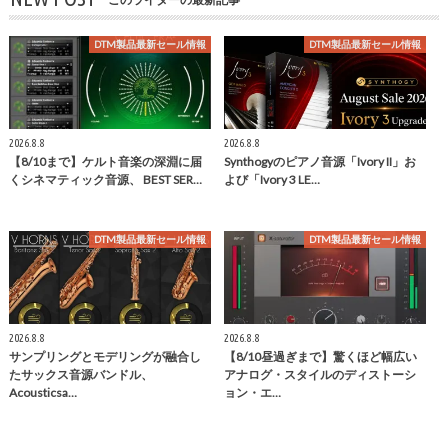
DTM製品最新セール情報
DTM製品最新セール情報
2026.8.8
2026.8.8
【8/10まで】ケルト音楽の深淵に届
Synthogyのピアノ音源「Ivory II」お
くシネマティック音源、 BEST SER…
よび「Ivory 3 LE…
DTM製品最新セール情報
DTM製品最新セール情報
2026.8.8
2026.8.8
サンプリングとモデリングが融合し
【8/10昼過ぎまで】驚くほど幅広い
たサックス音源バンドル、
アナログ・スタイルのディストーシ
Acousticsa…
ョン・エ…