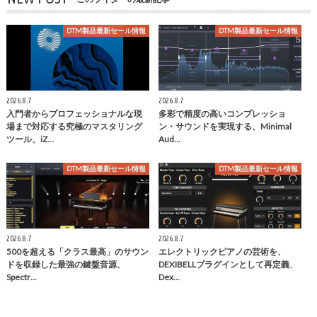
DTM製品最新セール情報
DTM製品最新セール情報
2026.8.7
2026.8.7
入門者からプロフェッショナルな現
多彩で精度の高いコンプレッショ
場まで対応する究極のマスタリング
ン・サウンドを実現する、Minimal
ツール、iZ…
Aud…
DTM製品最新セール情報
DTM製品最新セール情報
2026.8.7
2026.8.7
500を超える「クラス最高」のサウン
エレクトリックピアノの芸術を、
ドを収録した最強の鍵盤音源、
DEXIBELLプラグインとして再定義、
Spectr…
Dex…