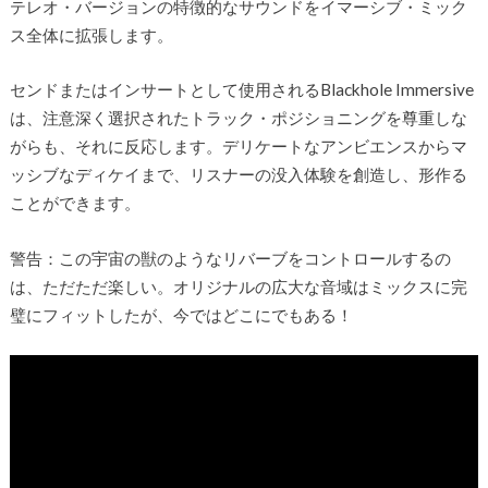
テレオ・バージョンの特徴的なサウンドをイマーシブ・ミック
ス全体に拡張します。
センドまたはインサートとして使用されるBlackhole Immersive
は、注意深く選択されたトラック・ポジショニングを尊重しな
がらも、それに反応します。デリケートなアンビエンスからマ
ッシブなディケイまで、リスナーの没入体験を創造し、形作る
ことができます。
警告：この宇宙の獣のようなリバーブをコントロールするの
は、ただただ楽しい。オリジナルの広大な音域はミックスに完
璧にフィットしたが、今ではどこにでもある！