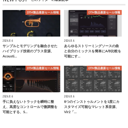
DTM製品最新セール情報
DTM製品最新セール情報
2026.8.6
2026.8.6
サンプルとモデリングを融合させた
あらゆるストリーミングソースの曲
ハイブリッド技術のブラス音源、
と自分のミックスを簡単にA/B比較を
Acousti…
可能にす…
DTM製品最新セール情報
DTM製品最新セール情報
2026.8.6
2026.8.6
手に負えないトラックを瞬時に整
8つのインストゥルメントを1度にカ
え、高度なコントロールで微調整を
スタマイズ可能なマレット系音源、
可能とする、S…
Vir2「…