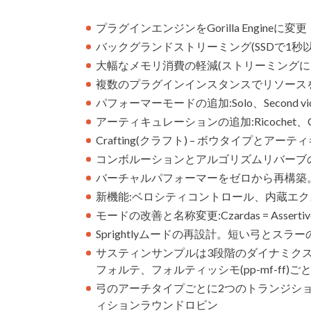
プラグインエンジンをGorilla Engineに変更
バックグランドストリーミング(SSDで1秒
大幅なメモリ消費の軽減(ストリーミングに3
複数のプラグインインスタンスでリソース
パフォーマーモードの追加:Solo、Second violin、T
アーティキュレーションの追加:Ricochet、Col Leg
Crafting(クラフト) – ボウタイプと
コンボルーションとアルゴリズムリバーブの刷新。
バーチャルパフォーマーをゼロから再構築
新機能:ベロシティコントロール、内蔵エク
モードの改善と名称変更:Czardas = Assertive、Co
Sprightlyムードの再設計。短い弓と
サスティンサンプルは3段階のダイナミク
フォルテ、フォルティッシモ(pp-mf-ff)ご
弓のアーチタイプごとに2つのトランジショ
ィションラウンドロビン