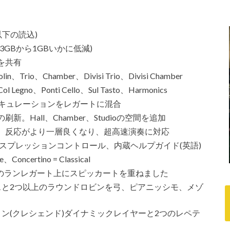
以下の読込)
GBから1GBいかに低減)
を共有
rio、Chamber、Divisi Trio、Divisi Chamber
no、Ponti Cello、Sul Tasto、Harmonics
アーティキュレーションをレガートに混合
Hall、Chamber、Studioの空間を追加
。反応がより一層良くなり、超高速演奏に対応
スプレッションコントロール、内蔵ヘルプガイド(英語)
ncertino = Classical
スラーのランレガート上にスピッカートを重ねました
スと2つ以上のラウンドロビンを弓、ピアニッシモ、メゾ
と
ン(クレシェンド)ダイナミックレイヤーと2つのレペテ