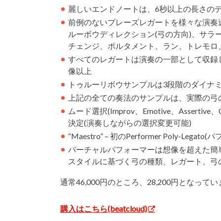
麗しいエンドノートは、6秒以上の長さの
前例のないプレーズレガートを様々な演奏
ルーボウディレクション(弓の方向)、サ
チェンジ、ポルタメント、ラン、トレモロ
すべてのレガートは演奏の一部として収録
像以上
トゥルーリボウサンプルは3段階のダイナ
上記の全ての奏法のサンプルは、実際の弓
ムード選択(Improv、Emotive、Assertiv
決定(演奏しながらの選択変更可能)
“Maestro” – 初のPerformer Poly-Leg
バーチャルパフォーマーは想像を超えた簡
スタイルに基づく弓の種類、レガート、弓
通常46,000円のところ、28,200円となって
購入はこちら(beatcloud)