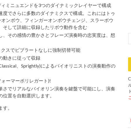
ディミニュエンドを3つのダイナミックレイヤーで構成
速度でさらに多数のダイナミクスで構成。これにはトゥ
ラーオンボウ、フィンガーオンボウチェンジ、スラーボウ
、そして詳細に収録したリボウ動作を含む
し、その感情の豊かさとフレーズ演奏時の忠実度は、想
ミクスでビブラートなしに強制切替可能
の動きに従って収録
e、Classical、Sprightly)によるバイオリニストの演奏動作の
C
ato(パフォーマーポリレガート)!
単さでリアルなバイオリン演奏を鍵盤で可能にし、演奏
の位置を自動選択します。
います。