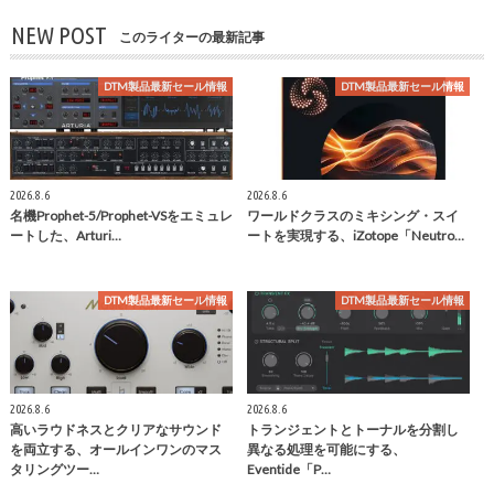
NEW POST
このライターの最新記事
DTM製品最新セール情報
DTM製品最新セール情報
2026.8.6
2026.8.6
名機Prophet-5/Prophet-VSをエミュレ
ワールドクラスのミキシング・スイ
ートした、Arturi…
ートを実現する、iZotope「Neutro…
DTM製品最新セール情報
DTM製品最新セール情報
2026.8.6
2026.8.6
高いラウドネスとクリアなサウンド
トランジェントとトーナルを分割し
を両立する、オールインワンのマス
異なる処理を可能にする、
タリングツー…
Eventide「P…