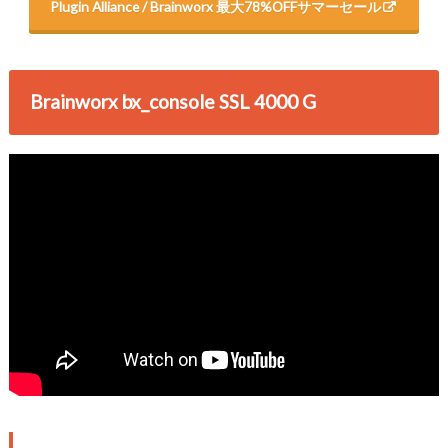
Plugin Alliance / Brainworx 最大78%OFFサマーセール
Brainworx bx_console SSL 4000 G