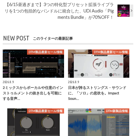
【6/15昼過ぎまで】3つの特化型プリセット拡張ライブラ
リを1つの包括的なバンドルに統合した、UDi Audio「Pig
ments Bundle」が70%OFF！
NEW POST
このライターの最新記事
DTM製品最新セール情報
DTM製品最新セール情報
2026.8.9
2026.8.9
2ミックスからボーカルや任意のイン
日本が誇るストリングス・サウンド
ストゥルメン トの抜き出しを可能に
に、「ソロ」の息吹を。Impact
する音声…
Soun…
DTM製品最新セール情報
DTM新製品情報