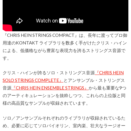
『CHRIS HEIN STRINGS COMPACT』は、長年に渡ってプロ御
用達のKONTAKT ライブラリを数多く手がけたクリス・ハイン
による、低価格ながら豊富な表現力を誇る
ストリングス音源
で
す。
クリス・ハインが誇るソロ・ストリングス音源
『CHRIS HEIN
SOLO STRINGS COMPLETE』
とアンサンブル・ストリングス
音源
『CHRIS HEIN ENSEMBLE STRINGS』
から最も重要な9つ
のアーティキュレーションを抜粋しつつ、これらの上位版と同
様の高品質なサンプルが収録されています。
ソロ／アンサンブルそれぞれのライブラリが収録されているた
め、必要に応じてソロバイオリン、室内楽、壮大なラージオー