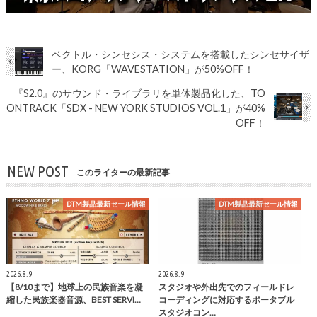
ベクトル・シンセシス・システムを搭載したシンセサイザ
ー、KORG「WAVESTATION」が50%OFF！
『S2.0』のサウンド・ライブラリを単体製品化した、TO
ONTRACK「SDX - NEW YORK STUDIOS VOL.1」が40%
OFF！
NEW POST
このライターの最新記事
DTM製品最新セール情報
DTM製品最新セール情報
2026.8.9
2026.8.9
【8/10まで】地球上の民族音楽を凝
スタジオや外出先でのフィールドレ
縮した民族楽器音源、BEST SERVI…
コーディングに対応するポータブル
スタジオコン…