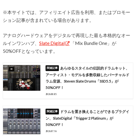
※本サイトでは、アフィリエイト広告を利用、またはプロモー
ション記事が含まれている場合があります。
アナログハードウェアをデジタルで再現した最も本格的なオー
ルインワンハブ、
Slate Digital
「Mix Bundle One」が
50%OFFとなっています。
あらゆるスタイルの伝説的ドラムキット、
アーティスト・モデルを多数収録したバーチャルド
ラム音源、Steven Slate Drums「SSD5.5」が
50%OFF！
2026.08.05
ドラムを置き換えることができるプラグイ
ン、SlateDigital「Trigger 2 Platinum」が
50%OFF！
2026.07.16