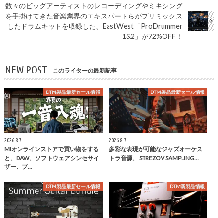
数々のビッグアーティストのレコーディングやミキシング
を手掛けてきた音楽業界のエキスパートらがプリミックス
したドラムキットを収録した、EastWest「ProDrummer
1&2」が72%OFF！
NEW POST
このライターの最新記事
DTM製品最新セール情報
DTM製品最新セール情報
2026.8.7
2026.8.7
MIオンラインストアで買い物をする
多彩な表現が可能なジャズオーケス
と、DAW、ソフトウェアシンセサイ
トラ音源、 STREZOV SAMPLING…
ザー、プ…
DTM製品最新セール情報
DTM新製品情報