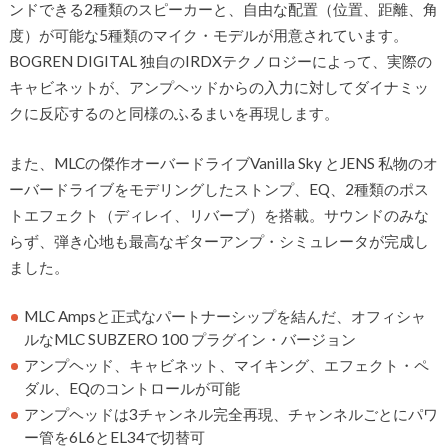
ンドできる2種類のスピーカーと、自由な配置（位置、距離、角
度）が可能な5種類のマイク・モデルが用意されています。
BOGREN DIGITAL 独自のIRDXテクノロジーによって、実際の
キャビネットが、アンプヘッドからの入力に対してダイナミッ
クに反応するのと同様のふるまいを再現します。
また、MLCの傑作オーバードライブVanilla Sky とJENS 私物のオ
ーバードライブをモデリングしたストンプ、EQ、2種類のポス
トエフェクト（ディレイ、リバーブ）を搭載。サウンドのみな
らず、弾き心地も最高なギターアンプ・シミュレータが完成し
ました。
MLC Ampsと正式なパートナーシップを結んだ、オフィシャ
ルなMLC SUBZERO 100 プラグイン・バージョン
アンプヘッド、キャビネット、マイキング、エフェクト・ペ
ダル、EQのコントロールが可能
アンプヘッドは3チャンネル完全再現、チャンネルごとにパワ
ー管を6L6とEL34で切替可