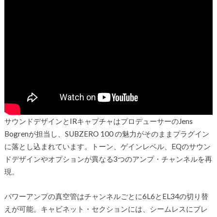
サウンドデザインとIRキャプチャはプロデューサーのJens
Bogrenが担当し、SUBZERO 100 の魅力がそのままプラグイン
に落とし込まれています。トーン、ゲインレベル、EQのサウン
ドデザインやオプションが異なる3つのアンプ・チャンネルを再
現。
パワーアンプの真空管はチャンネルごとに6L6とEL34の切り替
えが可能。キャビネット・セクションには、シームレスにブレ