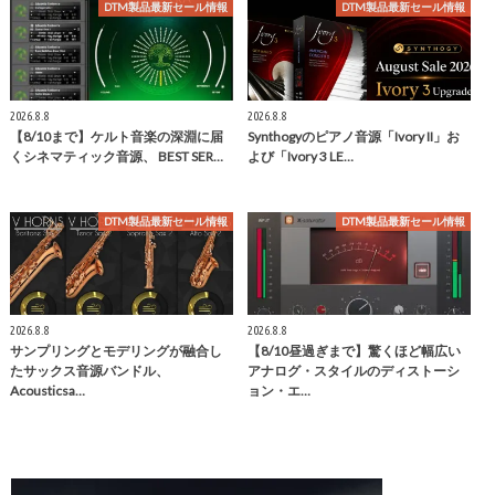
DTM製品最新セール情報
DTM製品最新セール情報
2026.8.8
2026.8.8
【8/10まで】ケルト音楽の深淵に届
Synthogyのピアノ音源「Ivory II」お
くシネマティック音源、 BEST SER…
よび「Ivory 3 LE…
DTM製品最新セール情報
DTM製品最新セール情報
2026.8.8
2026.8.8
サンプリングとモデリングが融合し
【8/10昼過ぎまで】驚くほど幅広い
たサックス音源バンドル、
アナログ・スタイルのディストーシ
Acousticsa…
ョン・エ…