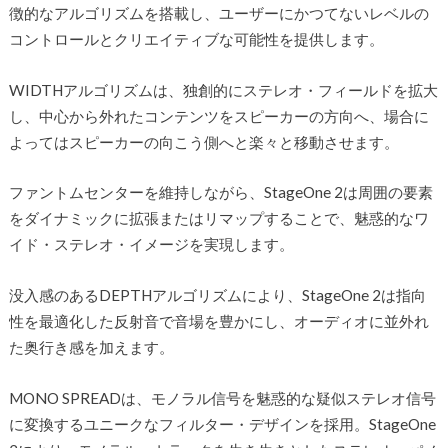
徴的なアルゴリズムを搭載し、ユーザーにかつてないレベルの
コントロールとクリエイティブな可能性を提供します。
WIDTHアルゴリズムは、独創的にステレオ・フィールドを拡大
し、中心から外れたコンテンツをスピーカーの方向へ、場合に
よってはスピーカーの向こう側へと楽々と移動させます。
ファントムセンターを維持しながら、StageOne 2は周囲の要素
をダイナミックに拡張またはリマップすることで、魅惑的なワ
イド・ステレオ・イメージを実現します。
没入感のあるDEPTHアルゴリズムにより、StageOne 2は指向
性を最適化した反射音で音場を豊かにし、オーディオに並外れ
た奥行き感を加えます。
MONO SPREADは、モノラル信号を魅惑的な疑似ステレオ信号
に変換するユニークなフィルター・デザインを採用。StageOne