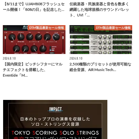
【8/11まで】UJAM808フラッシュセ
伝統楽器・民族楽器と音色を数多く
ール開催！「808の日」を記念した…
網羅した地球規模のサウンドパレッ
ト、UVI「…
DTM製品最新セール情報
DTM製品最新セール情報
2026.8.10
2026.8.10
【国内限定】ピッチシフターにマル
2,500種類のプリセットが使用可能な
チエフェクトを搭載した、
総合音源、AIR Music Tech…
Eventide「M…