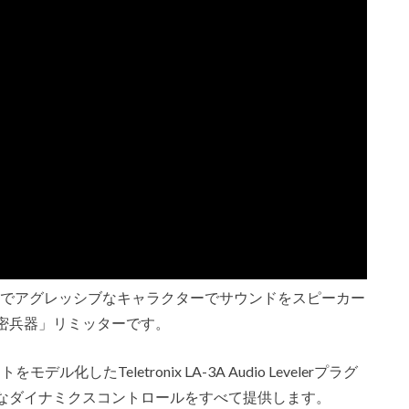
、ユニークでアグレッシブなキャラクターでサウンドをスピーカー
密兵器」リミッターです。
たTeletronix LA-3A Audio Levelerプラグ
なダイナミクスコントロールをすべて提供します。